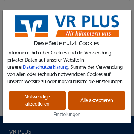
Felder mit einem * sind erforderlich.
Ich habe die
Nutzungsbedingungen
gelesen und stimme
ihnen zu.
Diese Seite nutzt Cookies.
Ich habe die
Datenschutzerklärung
zur Kenntnis
genommen.
Informiere dich über Cookies und die Verwendung
privater Daten auf unserer Website in
unserer
Datenschutzerklärung
. Stimme der Verwendung
Registrieren
von allen oder technisch notwendigen Cookies auf
unserer Website zu oder individualisiere die Einstellungen.
Notwendige
Partner
Impressum
Datenschutzerklärung
Alle akzeptieren
akzeptieren
Barrierefreiheit
Cookie-Einstellungen
Einstellungen
VR PLUS