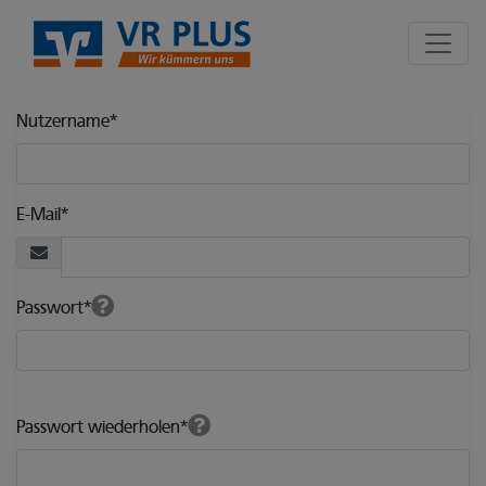
Seite
Klicken Sie, um die Navigation zu überspringen und zum Hauptte
Nutzer Registrierungsformular
Nutzername
*
E-Mail
*
Passwort
*
Passwort wiederholen
*